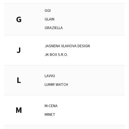
GGI
G
GLAIN
GRAZIELLA
JASNENA VLAHOVA DESIGN
J
JK BOX S.R.O.
LAVVU
L
LUMIR WATCH
M-CENA
M
MINET