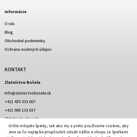
Informácie
O nás
Blog
Obchodné podmienky
Ochrana osobných údajov
KONTAKT
Zlatníctvo Bošela
info
@
zlatnictvobosela.sk
+421 455 333 007
+421 905 133 637
@zlatnictvobosela
Určite milujete šperky, tak ako my a preto používame cookies, aby
Facebook
Instagram
@zlatnictvobosela
sme sa čo najlepšie prispôsobili obsah nášho e-shopu so šperkami