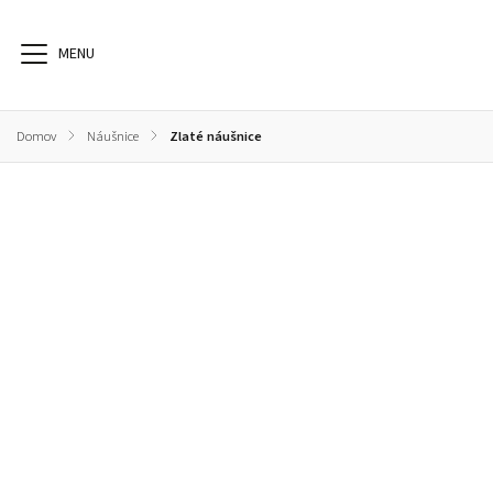
Domov
/
Náušnice
/
Zlaté náušnice
Náušnice
Prstene
Svadobné obrúčky
N