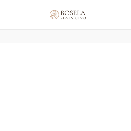
áramky
Prívesky
Retiazky
Náhrdelníky