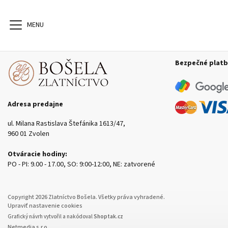
Bezpečné platb
Náušnice
Prstene
Svadobné obrúčky
N
Adresa predajne
ul. Milana Rastislava Štefánika 1613/47,
960 01 Zvolen
Otváracie hodiny:
PO - PI: 9.00 - 17.00, SO: 9:00-12:00, NE: zatvorené
Copyright 2026
Zlatníctvo Bošela
. Všetky práva vyhradené.
Upraviť nastavenie cookies
Grafický návrh vytvořil a nakódoval
Shoptak.cz
Netmedia s.r.o.