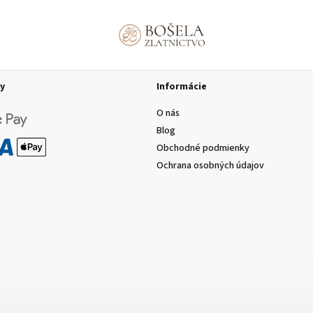
y
Informácie
O nás
Blog
áramky
Prívesky
Retiazky
Náhrdelníky
Obchodné podmienky
Ochrana osobných údajov