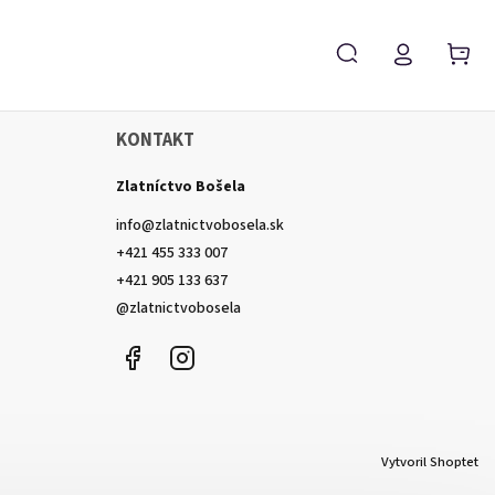
KONTAKT
Zlatníctvo Bošela
Špeciálne šperky
Doplnky
Darčekové poukáž
info
@
zlatnictvobosela.sk
+421 455 333 007
+421 905 133 637
@zlatnictvobosela
Facebook
Instagram
@zlatnictvobosela
Vytvoril Shoptet