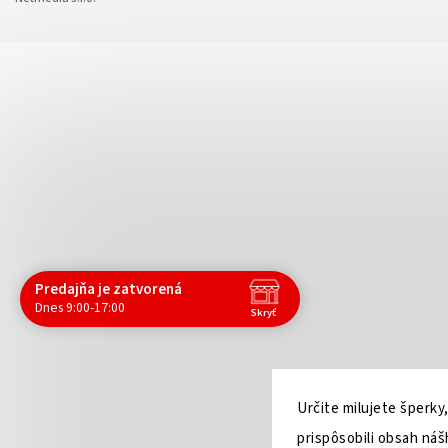
Predajňa je zatvorená
Dnes 9:00-17:00
Skryť
Navštívte nás osobne
Čas
Po
9:00 - 17:00
Určite milujete šperky
Ut
9:00 - 17:00
St
9:00 - 17:00
prispôsobili obsah ná