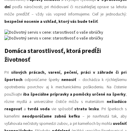
dní
podľa náročnosti; pri rhódiovaní či rozsiahlejšej oprave sa lehota
môže predĺžiť – vždy vás vopred informujeme. Cieľ je jednoduchý:
bezpečné nosenie a vzhľad, ktorý vás bude tešiť
.
Domáca starostlivosť, ktorá predĺži
životnosť
Pri
silových prácach, varení, pečení, práci v záhrade či pri
športoch
odporúčame šperky
nenosiť
– dochádza k rýchlejšiemu
opotrebeniu povrchov aj k mechanickému poškodeniu. Na čistenie
používajte
iba špeciálne prípravky a pomôcky určené na šperky
;
rôzne mydlá a univerzálne čističe môžu s materiálom
nežiadúco
reagovať
a
tvrdá voda
vie spôsobiť
stratu lesku
. Pri šperkoch s
kameňmi
neodporúčame zubnú kefku
– je navrhnutá tak, aby
vyťahovala nečistoty spomedzi zubov, a pri kameňoch by mohla
uvoľniť