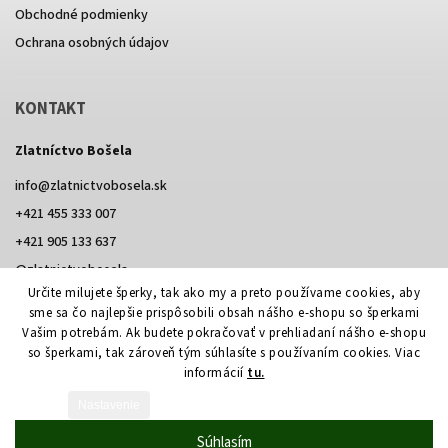
Obchodné podmienky
Ochrana osobných údajov
KONTAKT
Zlatníctvo Bošela
info
@
zlatnictvobosela.sk
+421 455 333 007
+421 905 133 637
@zlatnictvobosela
Určite milujete šperky, tak ako my a preto používame cookies, aby
Facebook
Instagram
@zlatnictvobosela
sme sa čo najlepšie prispôsobili obsah nášho e-shopu so šperkami
Vašim potrebám. Ak budete pokračovať v prehliadaní nášho e-shopu
so šperkami, tak zároveň tým súhlasíte s používaním cookies. Viac
informácií
tu.
Vytvoril Shoptet
Nastavenie
Copyright 2026
Zlatníctvo Bošela
. Všetky práva vyhradené.
Súhlasím
Upraviť nastavenie cookies