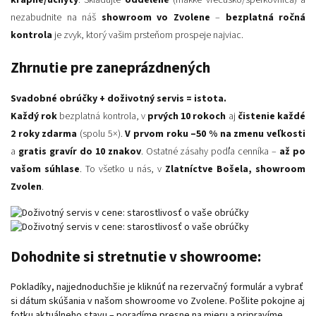
krapne/úchyty
. Skladujte
oddelené
(mäkké vrecúško/šperkovnica) a
nezabudnite na náš
showroom vo Zvolene
–
bezplatná ročná
kontrola
je zvyk, ktorý vašim prsteňom prospeje najviac.
Zhrnutie pre zaneprázdnených
Svadobné obrúčky + doživotný servis = istota.
Každý rok
bezplatná kontrola, v
prvých 10 rokoch
aj
čistenie každé
2 roky zdarma
(spolu 5×).
V prvom roku –50 % na zmenu veľkosti
a
gratis gravír do 10 znakov
. Ostatné zásahy podľa cenníka –
až po
vašom súhlase
. To všetko u nás, v
Zlatníctve Bošela, showroom
Zvolen
.
Dohodnite si stretnutie v showroome:
Pokladíky, najjednoduchšie je kliknúť na rezervačný formulár a vybrať
si dátum skúšania v našom showroome vo Zvolene. Pošlite pokojne aj
fotku aktuálneho stavu – poradíme presne na mieru a pripravíme