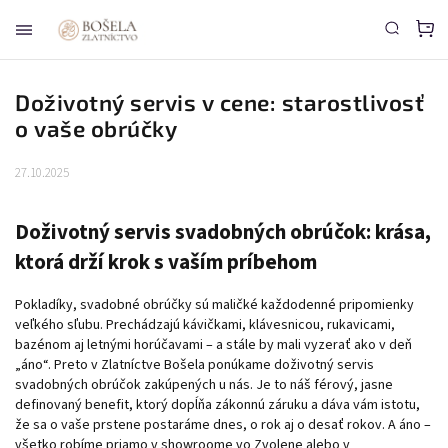
Doživotný servis v cene: starostlivosť
o vaše obrúčky
27.10.2025
Doživotný servis svadobných obrúčok: krása,
ktorá drží krok s vaším príbehom
Pokladíky, svadobné obrúčky sú maličké každodenné pripomienky
veľkého sľubu. Prechádzajú kávičkami, klávesnicou, rukavicami,
bazénom aj letnými horúčavami – a stále by mali vyzerať ako v deň
„áno“. Preto v Zlatníctve Bošela ponúkame doživotný servis
svadobných obrúčok zakúpených u nás. Je to náš férový, jasne
definovaný benefit, ktorý dopĺňa zákonnú záruku a dáva vám istotu,
že sa o vaše prstene postaráme dnes, o rok aj o desať rokov. A áno –
všetko robíme priamo v showroome vo Zvolene alebo v