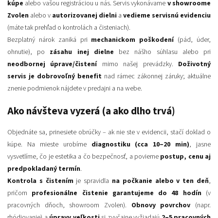
kúpe
alebo vašou registráciou u nás. Servis vykonávame
v showroome
Zvolen
alebo v
autorizovanej dielni
a
vedieme servisnú evidenciu
(máte tak prehľad o kontrolách a čisteniach).
Bezplatný nárok zaniká pri
mechanickom poškodení
(pád, úder,
ohnutie), po
zásahu inej dielne
bez nášho súhlasu alebo pri
neodbornej úprave/čistení
mimo našej prevádzky.
Doživotný
servis je dobrovoľný benefit
nad rámec zákonnej záruky; aktuálne
znenie podmienok nájdete v predajni a na webe.
Ako návšteva vyzerá (a ako dlho trvá)
Objednáte sa, prinesiete obrúčky – ak nie ste v evidencii, stačí doklad o
kúpe. Na mieste urobíme
diagnostiku (cca 10–20 min)
, jasne
vysvetlíme, čo je estetika a čo bezpečnosť, a povieme
postup, cenu aj
predpokladaný termín
.
Kontrola s čistením
je spravidla
na počkanie alebo v ten deň
,
pričom
profesionálne čistenie garantujeme do 48 hodín
(v
pracovných dňoch, showroom Zvolen).
Obnovy povrchov
(napr.
rhódiovanie) a
úpravy veľkosti
si zvyčajne vyžiadajú
2–5 pracovných