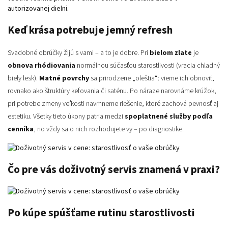
autorizovanej dielni.
Keď krása potrebuje jemný refresh
Svadobné obrúčky žijú s vami – a to je dobre. Pri
bielom zlate
je
obnova rhódiovania
normálnou súčasťou starostlivosti (vracia chladný
biely lesk).
Matné povrchy
sa prirodzene „oleštia“: vieme ich obnoviť,
rovnako ako štruktúry kefovania či saténu. Po náraze narovnáme krúžok,
pri potrebe zmeny veľkosti navrhneme riešenie, ktoré zachová pevnosť aj
estetiku. Všetky tieto úkony patria medzi
spoplatnené služby podľa
cenníka
, no vždy sa o nich rozhodujete vy – po diagnostike.
Čo pre vás doživotný servis znamená v praxi?
Po kúpe spúšťame rutinu starostlivosti