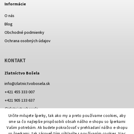
Informácie
O nás
Blog
Obchodné podmienky
Ochrana osobných údajov
KONTAKT
Zlatníctvo Bošela
info
@
zlatnictvobosela.sk
+421 455 333 007
+421 905 133 637
@zlatnictvobosela
Určite milujete šperky, tak ako my a preto používame cookies, aby
Facebook
Instagram
@zlatnictvobosela
sme sa čo najlepšie prispôsobili obsah nášho e-shopu so šperkami
Vašim potrebám. Ak budete pokračovať v prehliadaní nášho e-shopu
so šperkami, tak zároveň tým súhlasíte s používaním cookies. Viac