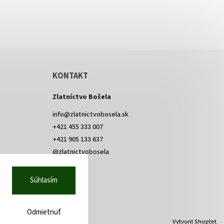
KONTAKT
Zlatníctvo Bošela
info
@
zlatnictvobosela.sk
+421 455 333 007
+421 905 133 637
@zlatnictvobosela
Facebook
Instagram
@zlatnictvobosela
Súhlasím
Odmietnuť
Vytvoril Shoptet