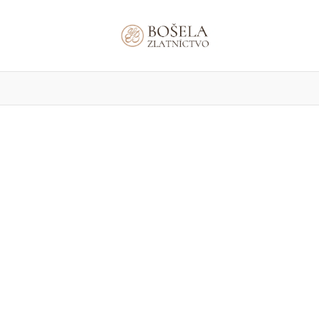
áramky
Prívesky
Retiazky
Náhrdelníky