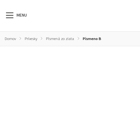
Domov
/
Prívesky
/
Písmená zo zlata
/
Písmeno B
Náušnice
Prstene
Svadobné obrúčky
N