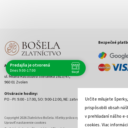
Bezpečné platb
Predajňa je otvorená
Adresa predajne
Dnes 9:00-17:00
Skryť
Navštívte nás osobne
ul. Milana Rastislava Štefánika 1613/47,
960 01 Zvolen
Čas
Po
9:00 - 17:00
Otváracie hodiny:
Určite milujete šperky
PO - PI: 9.00 - 17.00, SO: 9:00-12:00, NE: zatvorené
Ut
9:00 - 17:00
St
9:00 - 17:00
prispôsobili obsah ná
Št
9:00 - 17:00
v prehliadaní nášho e-
Copyright 2026
Zlatníctvo Bošela
. Všetky práva vyhradené.
Pi
9:00 - 17:00
Upraviť nastavenie cookies
cookies. Viac informáci