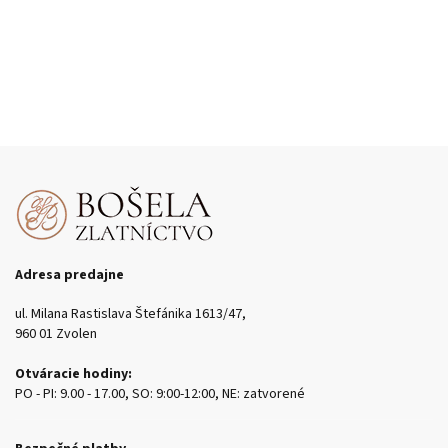
Adresa predajne
ul. Milana Rastislava Štefánika 1613/47,
960 01 Zvolen
Otváracie hodiny:
PO - PI: 9.00 - 17.00, SO: 9:00-12:00, NE: zatvorené