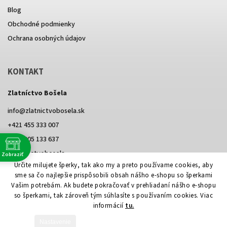
Blog
Obchodné podmienky
Ochrana osobných údajov
KONTAKT
Zlatníctvo Bošela
info
@
zlatnictvobosela.sk
+421 455 333 007
+421 905 133 637
@zlatnictvobosela
Zobraziť
e
Určite milujete šperky, tak ako my a preto používame cookies, aby
Facebook
Instagram
@zlatnictvobosela
sme sa čo najlepšie prispôsobili obsah nášho e-shopu so šperkami
Vašim potrebám. Ak budete pokračovať v prehliadaní nášho e-shopu
so šperkami, tak zároveň tým súhlasíte s používaním cookies. Viac
informácií
tu.
Vytvoril Shoptet
Nastavenie