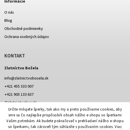
Informácie
O nás
Blog
Obchodné podmienky
Ochrana osobných údajov
KONTAKT
Zlatníctvo Bošela
info
@
zlatnictvobosela.sk
+421 455 333 007
+421 905 133 637
@zlatnictvobosela
Určite milujete šperky, tak ako my a preto používame cookies, aby
Facebook
Instagram
@zlatnictvobosela
sme sa čo najlepšie prispôsobili obsah nášho e-shopu so šperkami
Vašim potrebám. Ak budete pokračovať v prehliadaní nášho e-shopu
so šperkami, tak zároveň tým súhlasíte s používaním cookies. Viac