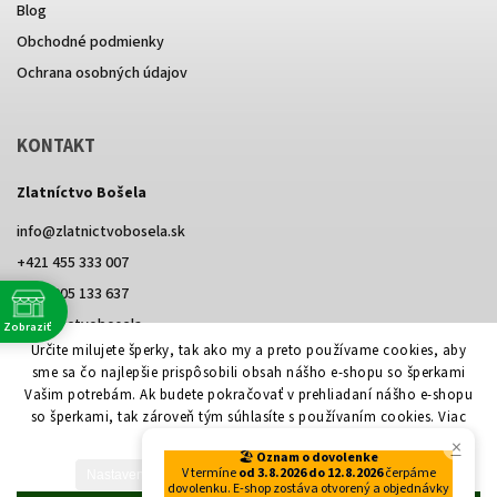
Blog
Obchodné podmienky
Ochrana osobných údajov
KONTAKT
Zlatníctvo Bošela
info
@
zlatnictvobosela.sk
+421 455 333 007
+421 905 133 637
@zlatnictvobosela
Zobraziť
e
Určite milujete šperky, tak ako my a preto používame cookies, aby
Facebook
Instagram
@zlatnictvobosela
sme sa čo najlepšie prispôsobili obsah nášho e-shopu so šperkami
Vašim potrebám. Ak budete pokračovať v prehliadaní nášho e-shopu
so šperkami, tak zároveň tým súhlasíte s používaním cookies. Viac
informácií
tu.
×
Vytvoril Shoptet
🏖️
Oznam o dovolenke
V termíne
od 3.8.2026 do 12.8.2026
čerpáme
Nastavenie
dovolenku. E-shop zostáva otvorený a objednávky
Copyright 2026
Zlatníctvo Bošela
. Všetky práva vyhradené.