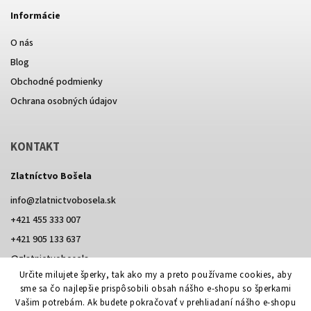
Informácie
O nás
Blog
Obchodné podmienky
Ochrana osobných údajov
KONTAKT
Zlatníctvo Bošela
info
@
zlatnictvobosela.sk
+421 455 333 007
+421 905 133 637
@zlatnictvobosela
Určite milujete šperky, tak ako my a preto používame cookies, aby
Facebook
Instagram
@zlatnictvobosela
sme sa čo najlepšie prispôsobili obsah nášho e-shopu so šperkami
Vašim potrebám. Ak budete pokračovať v prehliadaní nášho e-shopu