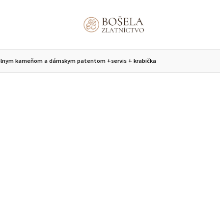
 oválnym kameňom a dámskym patentom
+servis + krabička
áramky
Prívesky
Retiazky
Náhrdelníky