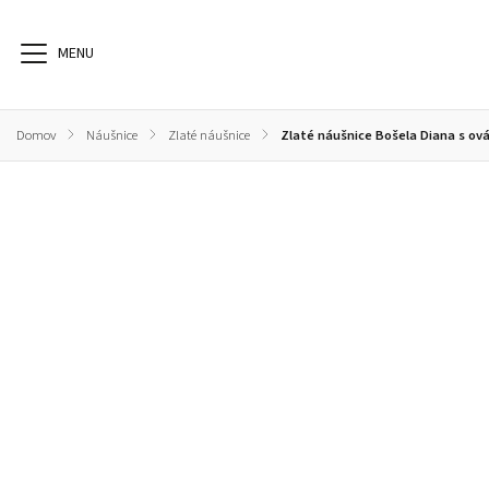
Domov
/
Náušnice
/
Zlaté náušnice
/
Zlaté náušnice Bošela Diana s
Náušnice
Prstene
Svadobné obrúčky
N