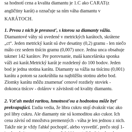
sa hodnotí cena a kvalita diamantu je 1.C ako CARAT(z
angličtiny karát) a označuje sa ním váha diamantu v
KARÁTOCH.
1. Prvou z nich je presnosť, s ktorou sa diamanty vážia.
Diamantové váhy sú uvedené v metrických karátoch, skrátene
„ct“. Jeden metrický karát sú dve desatiny (0,2) gramu - len niečo
málo cez sedem tisícin gramu (0,007) unce. Jedna unca obsahuje
takmer 142 karátov. Pre porovnanie, malá kancelárska sponka
váži asi karát.
Metrický karát je rozdelený do 100 bodov. Jeden
bod je jedna stotina karátu. Diamanty sa vážia na tisícinu (0,001)
karátu a potom sa zaokrúhlia na najbližšiu stotinu alebo bod.
Zlomky karátu môžu znamenať cenové rozdiely stoviek -
dokonca tisícov - dolárov v závislosti od kvality diamantu.
2.
Vzťah medzi raritou, hmotnosťou a hodnotou môže byť
prekvapujúci.
Ľudia vedia, že libra cukru stojí dvakrát viac ako
pol libry cukru. Ale diamanty nie sú komoditou ako cukor. Ich
cena závisí od množstva premenných - váha je len jednou z nich.
Takže nie je vždy ľahké pochopiť, alebo vysvetliť, prečo stojí 1-