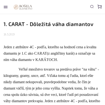
1. CARAT - Dôležitá váha diamantov
16.5.2019
Jeden z atribútov 4C - podľa, ktorého sa hodnotí cena a kvalita
diamantu je 1.C ako CARAT(z angličtiny karát) a označuje sa
ním váha diamantu v KARÁTOCH.
Veľké množstvo tovarov sa predáva práve "na váhu" -
kilogramy, gramy, unce, atď. Vďaka tomu aj ľudia, ktorí ešte
nikdy diamant nekupovali, pravdepodobne vedia, že čím je
diamant väčší, tým je jeho cena vyššia. Napriek tomu, že váha a
cena spolu úzko súvisia, sú dve veci, ktoré ľudí pri posudzovaní
váhy diamantov prekvapi
a. Jeden z atribútov 4C - podľa, ktorého