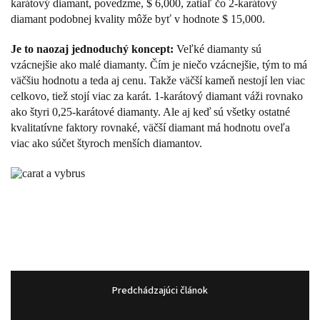
karátový diamant, povedzme, $ 6,000, zatiaľ čo 2-karátový
diamant podobnej kvality môže byť v hodnote $ 15,000.
J
e to naozaj jednoduchý koncept:
Veľké diamanty sú
vzácnejšie ako malé diamanty. Čím je niečo vzácnejšie, tým to má
väčšiu hodnotu a teda aj cenu. Takže väčší kameň nestojí len viac
celkovo, tiež stojí viac za karát. 1-karátový diamant váži rovnako
ako štyri 0,25-karátové diamanty. Ale aj keď sú všetky ostatné
kvalitatívne faktory rovnaké, väčší diamant má hodnotu oveľa
viac ako súčet štyroch menších diamantov.
Predchádzajúci článok