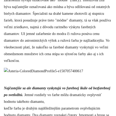
zafarbením bývajú označované ako "módne" (fancy). Intenzívna žltá
býva najčastejšie označovaná ako módna a býva odlišovaná od ostatných
bielych diamantov. Špecialisti na drahé kamene zhotovili aj stupnicu
farieb, ktorá posudzuje práve tieto "módne" diamanty, tá sa však používa
veľmi zriedkavo, najmä z dôvodu raritného výskytu farebných
diamantov. Už jemné zafarbenie do modra či ružova posúva cenu
diamantov do astronimických výšok a ružová farba je najžiadúcejšia. Vo
všeobecnosti platí, že nakoľko sa farebné diamanty vyskytujú vo veľmi
obmedzenom množstve ich cena stúpa so sýtosťou farby ako aj s ich
veľkosťou.
Najčastejšie sa ale diamanty vyskytujú vo farebnej škále
od bezfarebnej
po svetložltú.
Jemné rozdiely vo farbe môžu dramaticky ovplyvniť
hodnotu takéhoto diamantu,
keďže farba je druhým najdôležitejším parametrom ovplvňujúcim
hodnotu diamantu. Dva diamanty rovnakej čistoty, hmotnosti a brusu sa