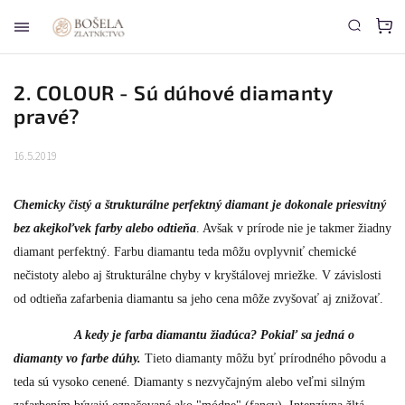
2. COLOUR - Sú dúhové diamanty
pravé?
16.5.2019
Chemicky čistý a štrukturálne perfektný diamant je dokonale priesvitný
bez akejkoľvek farby alebo odtieňa
. Avšak v prírode nie je takmer žiadny
diamant perfektný. Farbu diamantu teda môžu ovplyvniť chemické
nečistoty alebo aj štrukturálne chyby v kryštálovej mriežke. V závislosti
od odtieňa zafarbenia diamantu sa jeho cena môže zvyšovať aj znižovať.
A kedy je farba diamantu žiadúca? Pokiaľ sa jedná o
diamanty vo farbe dúhy.
Tieto diamanty môžu byť prírodného pôvodu a
teda sú vysoko cenené. Diamanty s nezvyčajným alebo veľmi silným