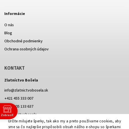
Informácie
O nás
Blog
Obchodné podmienky
Ochrana osobných údajov
KONTAKT
Zlatníctvo Bošela
info
@
zlatnictvobosela.sk
+421 455 333 007
+421 905 133 637
@zlatnictvobosela
Zobraziť
e
Určite milujete šperky, tak ako my a preto používame cookies, aby
Facebook
Instagram
@zlatnictvobosela
sme sa čo najlepšie prispôsobili obsah nášho e-shopu so šperkami