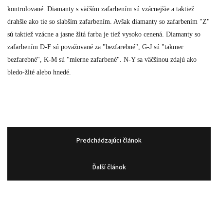
kontrolované. Diamanty s väčším zafarbením sú vzácnejšie a taktiež
drahšie ako tie so slabším zafarbením. Avšak diamanty so zafarbením "Z"
sú taktiež vzácne a jasne žltá farba je tiež vysoko cenená. Diamanty so
zafarbením D-F sú považované za "bezfarebné", G-J sú "takmer
bezfarebné", K-M sú "mierne zafarbené". N-Y sa väčšinou zdajú ako
bledo-žlté alebo hnedé.
Predchádzajúci článok
Ďalší článok