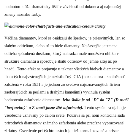
hodnotou môžu dramaticky líšiť v závislosti od dokonca aj
najmenšej
zmeny náznaku farby
.
Väčšina diamantov, ktoré sa osádzajú do šperkov, je priesvitných, len so
slabým odtieňom, alebo sú to biele diamanty. Najčastejšie je zmena
odtieňa spôsobená dusíkom, ktorý nahrádza malé množstvo uhlíka v
štruktúre diamantu a spôsobuje škálu odtieňov od jemne žltej až po
hnedú. Tento efekt sa prejavuje u takmer všetkých bielych diamantov a
iba u tých najvzácnejších je nezistiteľný. GIA (pozn.autora - spoločnosť
založená v roku 1931 a je jednou zo svetovo najuznávanejších firiem
zaoberajúcich sa perlami a drahými kameňmi) vyvinula systém
hodnotenia zafarbenia diamantov.
Jeho škála je od "D" do "Z" (D značí
"bezfarebný" a Z značí jasne žlté zafarbenie).
Tento systém sa ujal a je
všeobecne uznávaný po celom svete. Používa sa pri ňom kontrolná sada
prírodných diamantov známeho zafarbenia alebo precízne vypracované
zirkóny. Osvetlenie pri týchto testoch je tiež normalizované a prísne