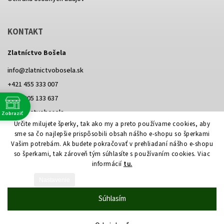
KONTAKT
Zlatníctvo Bošela
info
@
zlatnictvobosela.sk
+421 455 333 007
+421 905 133 637
@zlatnictvobosela
Zobraziť
e
Určite milujete šperky, tak ako my a preto používame cookies, aby
Facebook
Instagram
@zlatnictvobosela
sme sa čo najlepšie prispôsobili obsah nášho e-shopu so šperkami
Vašim potrebám. Ak budete pokračovať v prehliadaní nášho e-shopu
so šperkami, tak zároveň tým súhlasíte s používaním cookies. Viac
informácií
tu.
Vytvoril Shoptet
Nastavenie
Copyright 2026
Zlatníctvo Bošela
. Všetky práva vyhradené.
Upraviť nastavenie cookies
Súhlasím
Grafický návrh vytvořil a nakódoval
Shoptak.cz
Netmedia s.r.o.