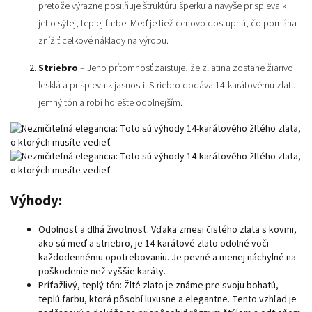
pretože výrazne posilňuje štruktúru šperku a navyše prispieva k
jeho sýtej, teplej farbe. Meď je tiež cenovo dostupná, čo pomáha
znížiť celkové náklady na výrobu.
Striebro
– Jeho prítomnosť zaisťuje, že zliatina zostane žiarivo
lesklá a prispieva k jasnosti. Striebro dodáva 14-karátovému zlatu
jemný tón a robí ho ešte odolnejším.
Výhody:
Odolnosť a dlhá životnosť: Vďaka zmesi čistého zlata s kovmi,
ako sú meď a striebro, je 14-karátové zlato odolné voči
každodennému opotrebovaniu. Je pevné a menej náchylné na
poškodenie než vyššie karáty.
Príťažlivý, teplý tón: Žlté zlato je známe pre svoju bohatú,
teplú farbu, ktorá pôsobí luxusne a elegantne. Tento vzhľad je