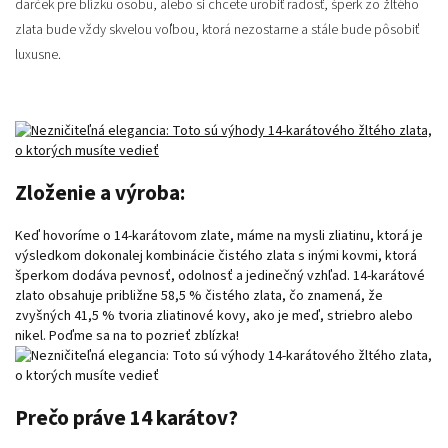
darček pre blízku osobu, alebo si chcete urobiť radosť, šperk zo žltého
zlata bude vždy skvelou voľbou, ktorá nezostarne a stále bude pôsobiť
luxusne.
Zloženie a výroba:
Keď hovoríme o 14-karátovom zlate, máme na mysli zliatinu, ktorá je
výsledkom dokonalej kombinácie čistého zlata s inými kovmi, ktorá
šperkom dodáva pevnosť, odolnosť a jedinečný vzhľad. 14-karátové
zlato obsahuje približne 58,5 % čistého zlata, čo znamená, že
zvyšných 41,5 % tvoria zliatinové kovy, ako je meď, striebro alebo
nikel. Poďme sa na to pozrieť zblízka!
Prečo práve 14 karátov?