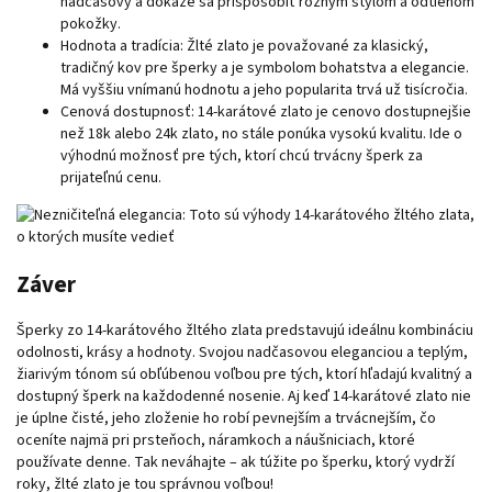
nadčasový a dokáže sa prispôsobiť rôznym štýlom a odtieňom
pokožky.
Hodnota a tradícia: Žlté zlato je považované za klasický,
tradičný kov pre šperky a je symbolom bohatstva a elegancie.
Má vyššiu vnímanú hodnotu a jeho popularita trvá už tisícročia.
Cenová dostupnosť: 14-karátové zlato je cenovo dostupnejšie
než 18k alebo 24k zlato, no stále ponúka vysokú kvalitu. Ide o
výhodnú možnosť pre tých, ktorí chcú trvácny šperk za
prijateľnú cenu.
Záver
Šperky zo 14-karátového žltého zlata predstavujú ideálnu kombináciu
odolnosti, krásy a hodnoty. Svojou nadčasovou eleganciou a teplým,
žiarivým tónom sú obľúbenou voľbou pre tých, ktorí hľadajú kvalitný a
dostupný šperk na každodenné nosenie. Aj keď 14-karátové zlato nie
je úplne čisté, jeho zloženie ho robí pevnejším a trvácnejším, čo
oceníte najmä pri prsteňoch, náramkoch a náušniciach, ktoré
používate denne. Tak neváhajte – ak túžite po šperku, ktorý vydrží
roky, žlté zlato je tou správnou voľbou!