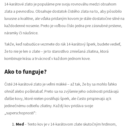
14-karátové zlato je populárne pre svoju rovnováhu medzi obsahom
zlata a pevnosťou. Obsahuje dostatok čistého zlata na to, aby pôsobilo
luxusne a kvalitne, ale vďaka pridaným kovom je stále dostatočne silné na
každodenné nosenie. Preto je voľbou číslo jedna pre zásnubné prstene,
náramky či náušnice.
Takže, keď nabudúce vezmete do rúk 14-karátový šperk, budete vedieť,
že to nie je len o zlate – je to starostlivo zmiešaná zliatina, ktorá
kombinuje krásu a trvácnosť v každom jednom kove.
Ako to funguje?
Čisté 24-karátové zlato je veľmi mäkké – až tak, že by sa mohlo ľahko
ohnúť alebo poškriabať. Preto sa na zvýšenie jeho odolnosti pridávajú
ďalšie kovy, ktoré nielen posilňujú šperk, ale často prispievajú aj k
jedinečnému odtieňu zliatiny. Každý kov pridáva svoje
„superschopnosti“:
Meď
– Tento kov je v 14-karátovom zlate skutočným hrdinom,