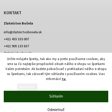
KONTAKT
Zlatníctvo Bošela
info
@
zlatnictvobosela.sk
+421 455 333 007
+421 905 133 637
@zlatnictvobosela
Určite milujete šperky, tak ako my a preto používame cookies, aby
Facebook
Instagram
@zlatnictvobosela
sme sa čo najlepšie prispôsobili obsah nášho e-shopu so šperkami
Vašim potrebám. Ak budete pokračovať v prehliadaní nášho e-shopu
so šperkami, tak zároveň tým súhlasíte s používaním cookies. Viac
informácií
tu.
Vytvoril Shoptet
Nastavenie
Copyright 2026
Zlatníctvo Bošela
. Všetky práva vyhradené.
Súhlasím
Upraviť nastavenie cookies
Grafický návrh vytvořil a nakódoval
Shoptak.cz
Netmedia s.r.o.
Odmietnuť