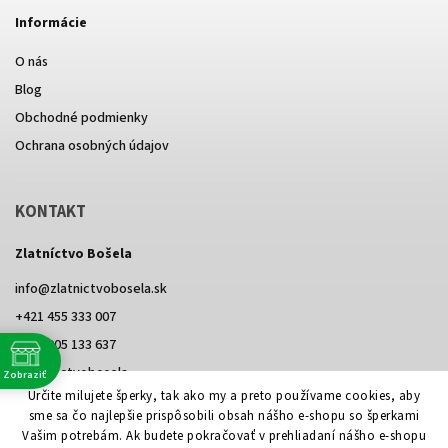
Informácie
O nás
Blog
Obchodné podmienky
Ochrana osobných údajov
KONTAKT
Zlatníctvo Bošela
info
@
zlatnictvobosela.sk
+421 455 333 007
+421 905 133 637
@zlatnictvobosela
Zobraziť
e
Určite milujete šperky, tak ako my a preto používame cookies, aby
Facebook
Instagram
@zlatnictvobosela
sme sa čo najlepšie prispôsobili obsah nášho e-shopu so šperkami
Vašim potrebám. Ak budete pokračovať v prehliadaní nášho e-shopu